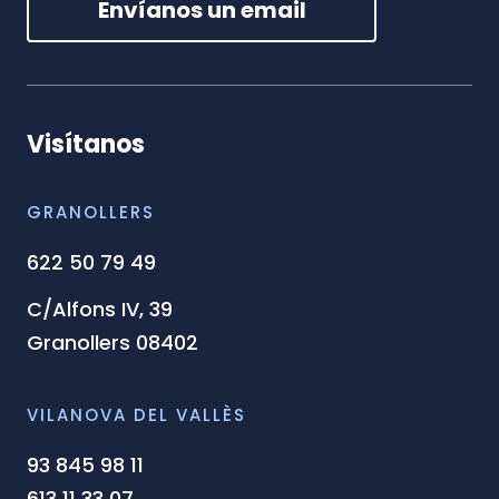
Envíanos un email
Visítanos
GRANOLLERS
622 50 79 49
C/Alfons IV, 39
Granollers 08402
VILANOVA DEL VALLÈS
93 845 98 11
613 11 33 07