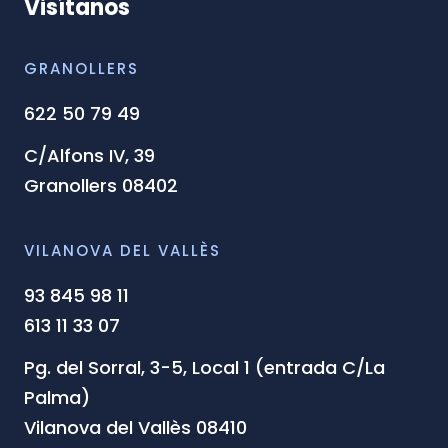
Visítanos
GRANOLLERS
622 50 79 49
C/Alfons IV, 39
Granollers 08402
VILANOVA DEL VALLÈS
93 845 98 11
613 11 33 07
Pg. del Sorral, 3-5, Local 1 (entrada C/La
Palma)
Vilanova del Vallès 08410